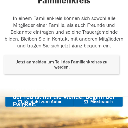
Familienkreis
In einem Familienkreis können sich sowohl alle
Mitglieder einer Familie, als auch Freunde und
Bekannte eintragen und so eine Trauergemeinde
bilden. Bleiben Sie in Kontakt mit anderen Mitgliedern
und tragen Sie sich jetzt ganz bequem ein.
Jetzt anmelden um Teil des Familienkreises zu
werden.
Der Tod ist nicht das Ende, nicht die
Vergänglichkeit,
der Tod ist nur die Wende, Beginn der
Kontakt zum Autor
Missbrauch
Ewigkeit.
aufnehmen
melden