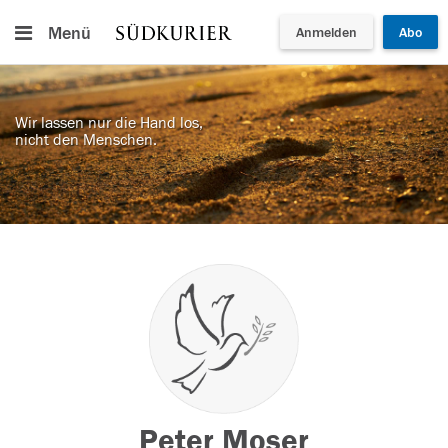
Menü
Anmelden
Abo
Wir lassen nur die Hand los,
nicht den Menschen.
Peter Moser