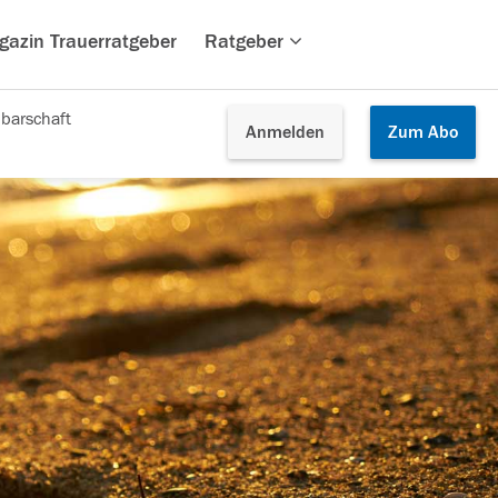
gazin Trauerratgeber
Ratgeber
barschaft
Anmelden
Zum
Abo