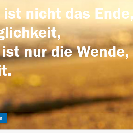
 ist nicht das Ende,
lichkeit,
 ist nur die Wende,
t.
en