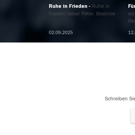
Ruhe in Frieden
Ruhe in
Fü
Frieden lieber Peter. Beatrice
wi
Re
02.09.2025
12.
Schreiben Sie