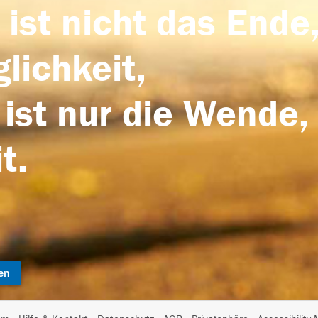
 ist nicht das Ende,
lichkeit,
 ist nur die Wende,
t.
en