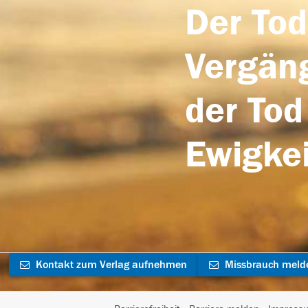
Der Tod
Vergäng
der Tod
Ewigkei
Kontakt zum Verlag aufnehmen
Missbrauch meld