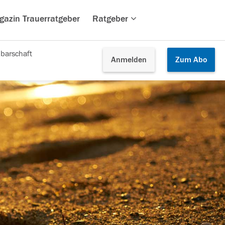
gazin Trauerratgeber
Ratgeber
barschaft
Anmelden
Zum
Abo