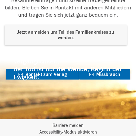
Bekannte eintragen und so eine Trauergemeinde
bilden. Bleiben Sie in Kontakt mit anderen Mitgliedern
und tragen Sie sich jetzt ganz bequem ein.
Jetzt anmelden um Teil des Familienkreises zu
werden.
Der Tod ist nicht das Ende, nicht die
Vergänglichkeit,
der Tod ist nur die Wende, Beginn der
Kontakt zum Verlag
Missbrauch
Ewigkeit.
aufnehmen
melden
Barriere melden
I
Accessibility-Modus aktivieren