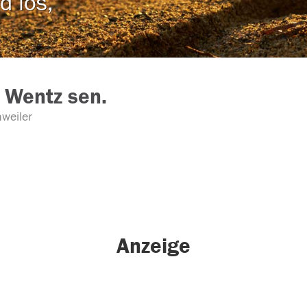
d los,
 Wentz sen.
weiler
Anzeige