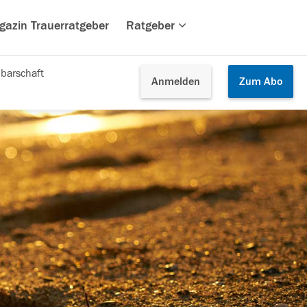
gazin Trauerratgeber
Ratgeber
barschaft
Anmelden
Zum
Abo