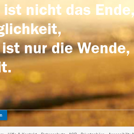
 ist nicht das Ende,
lichkeit,
 ist nur die Wende,
t.
en