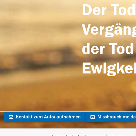
Der Tod
Vergäng
der Tod
Ewigkei
Kontakt zum Autor aufnehmen
Missbrauch meld