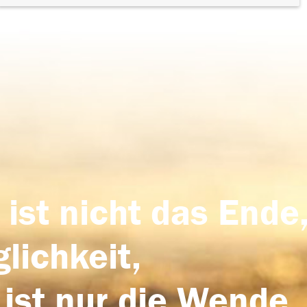
 ist nicht das Ende,
lichkeit,
 ist nur die Wende,