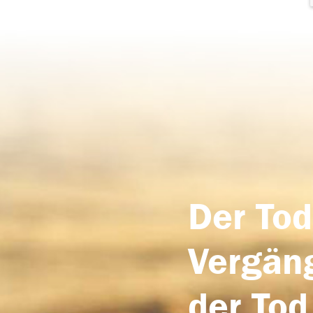
Der Tod
Vergäng
der Tod