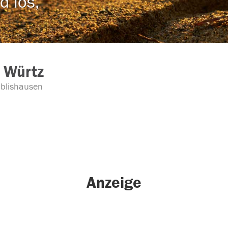
d los,
 Würtz
blishausen
Anzeige