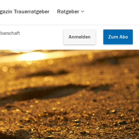
gazin Trauerratgeber
Ratgeber
barschaft
Anmelden
Zum
Abo