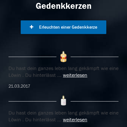
Gedenkkerzen
Erleuchten einer Gedenkkerze
Du hast dein ganzes leben lang gekämpft wie eine
Löwin . Du hinterlässt
...
weiterlesen
21.03.2017
Du hast dein ganzes leben lang gekämpft wie eine
Löwin . Du hinterlässt
...
weiterlesen