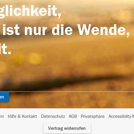
lichkeit,
 ist nur die Wende,
t.
en
I
um
Hilfe & Kontakt
Datenschutz
AGB
Privatsphäre
Accessibility
m
Vertrag widerrufen
A