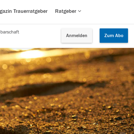
gazin Trauerratgeber
Ratgeber
barschaft
Anmelden
Zum
Abo