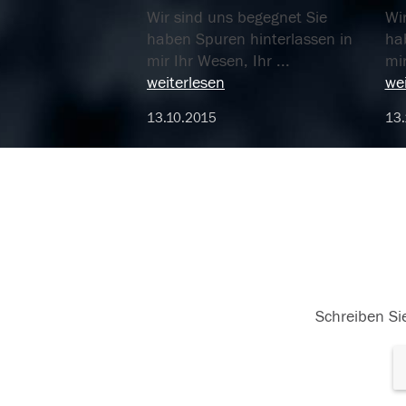
Wir sind uns begegnet Sie
Wi
haben Spuren hinterlassen in
ha
mir Ihr Wesen, Ihr
...
mi
weiterlesen
wei
13.10.2015
13.
Schreiben Sie