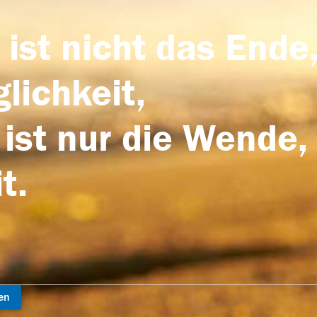
 ist nicht das Ende,
lichkeit,
 ist nur die Wende,
t.
en