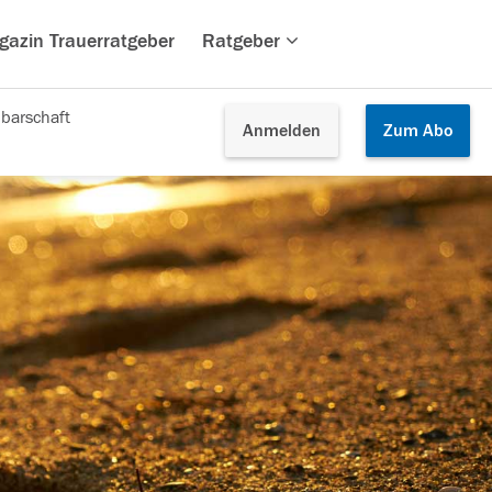
gazin Trauerratgeber
Ratgeber
barschaft
Anmelden
Zum
Abo