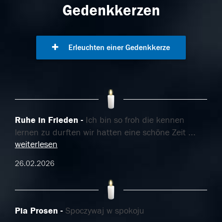
Gedenkkerzen
Erleuchten einer Gedenkkerze
Ruhe in Frieden
Ich bin so froh die kennen
lernen zu durften wir hatten eine schöne Zeit
...
weiterlesen
26.02.2026
Pia Prosen
Spoczywaj w spokoju