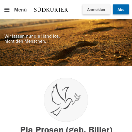
Menü
Anmelden
Abo
Wir lassen nur die Hand los,
nicht den Menschen.
Pia Prosen (geb. Biller)