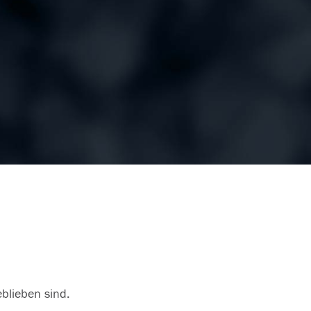
eblieben sind.