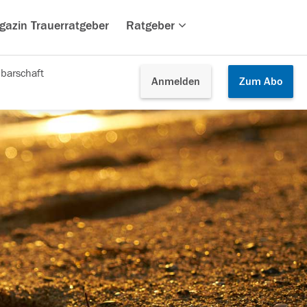
gazin Trauerratgeber
Ratgeber
barschaft
Anmelden
Zum
Abo