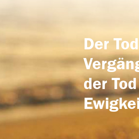
Der Tod
Vergäng
der Tod
Ewigkei