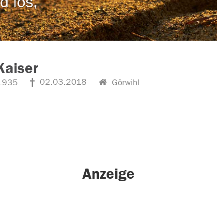
d los,
Kaiser
02.03.2018
1935
Görwihl
Anzeige