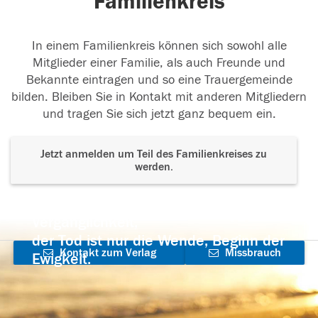
Familienkreis
In einem Familienkreis können sich sowohl alle
Mitglieder einer Familie, als auch Freunde und
Bekannte eintragen und so eine Trauergemeinde
bilden. Bleiben Sie in Kontakt mit anderen Mitgliedern
und tragen Sie sich jetzt ganz bequem ein.
Jetzt anmelden um Teil des Familienkreises zu
werden.
Der Tod ist nicht das Ende, nicht die
Vergänglichkeit,
der Tod ist nur die Wende, Beginn der
Kontakt zum Verlag
Missbrauch
Ewigkeit.
aufnehmen
melden