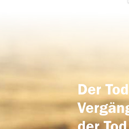
Der Tod
Vergäng
der Tod