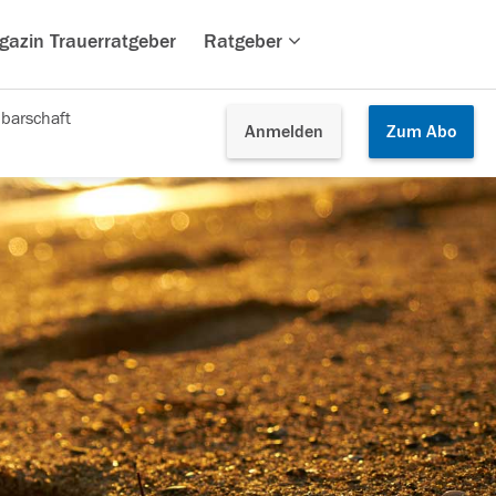
gazin Trauerratgeber
Ratgeber
barschaft
Anmelden
Zum
Abo