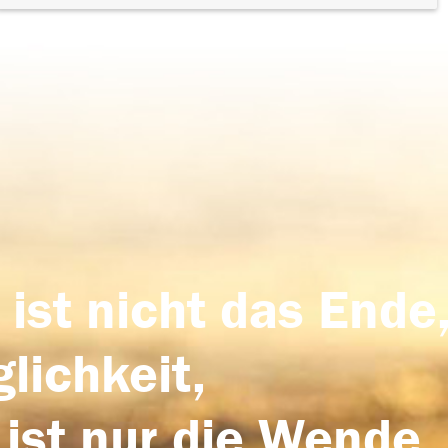
 ist nicht das Ende,
lichkeit,
 ist nur die Wende,