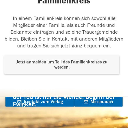
Familienkreis
In einem Familienkreis können sich sowohl alle
Mitglieder einer Familie, als auch Freunde und
Bekannte eintragen und so eine Trauergemeinde
bilden. Bleiben Sie in Kontakt mit anderen Mitgliedern
und tragen Sie sich jetzt ganz bequem ein.
Jetzt anmelden um Teil des Familienkreises zu
werden.
Der Tod ist nicht das Ende, nicht die
Vergänglichkeit,
der Tod ist nur die Wende, Beginn der
Kontakt zum Verlag
Missbrauch
Ewigkeit.
aufnehmen
melden