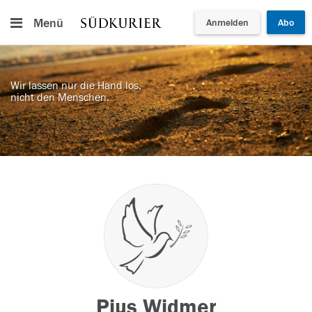
Menü
Anmelden
Abo
Wir lassen nur die Hand los,
nicht den Menschen.
Pius Widmer