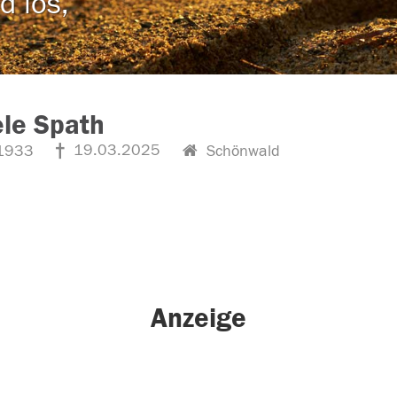
d los,
le Spath
19.03.2025
1933
Schönwald
Anzeige