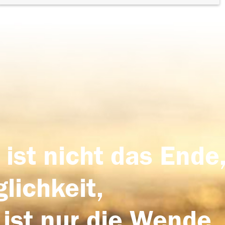
 ist nicht das Ende,
lichkeit,
 ist nur die Wende,