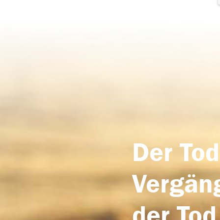
Der Tod
Vergäng
der Tod