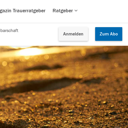
gazin Trauerratgeber
Ratgeber
barschaft
Anmelden
Zum
Abo