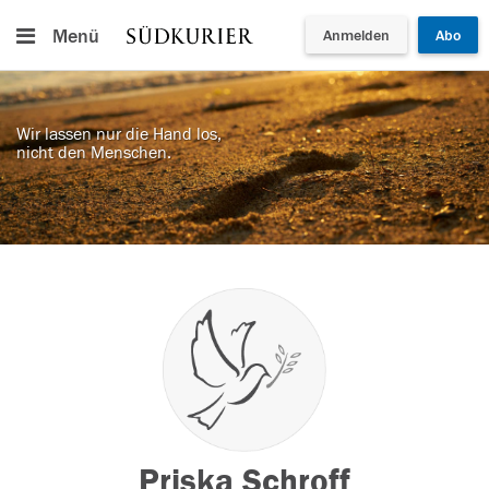
Menü
Anmelden
Abo
Wir lassen nur die Hand los,
nicht den Menschen.
Priska Schroff