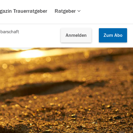
gazin Trauerratgeber
Ratgeber
barschaft
Anmelden
Zum
Abo