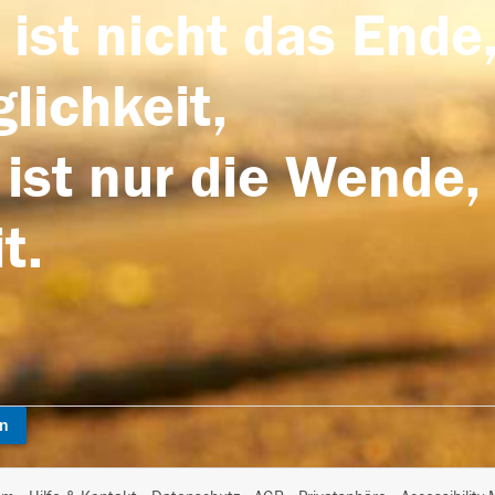
 ist nicht das Ende,
lichkeit,
 ist nur die Wende,
t.
en