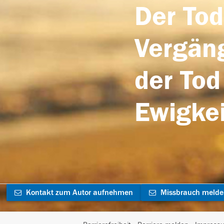
Der Tod
Vergäng
der Tod
Ewigkei
Kontakt zum Autor aufnehmen
Missbrauch meld