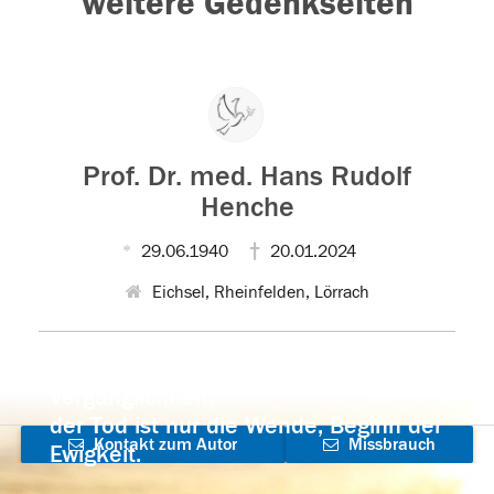
weitere Gedenkseiten
Prof. Dr. med. Hans Rudolf
Henche
29.06.1940
20.01.2024
Eichsel, Rheinfelden, Lörrach
Der Tod ist nicht das Ende, nicht die
Vergänglichkeit,
der Tod ist nur die Wende, Beginn der
Kontakt zum Autor
Missbrauch
Ewigkeit.
aufnehmen
melden