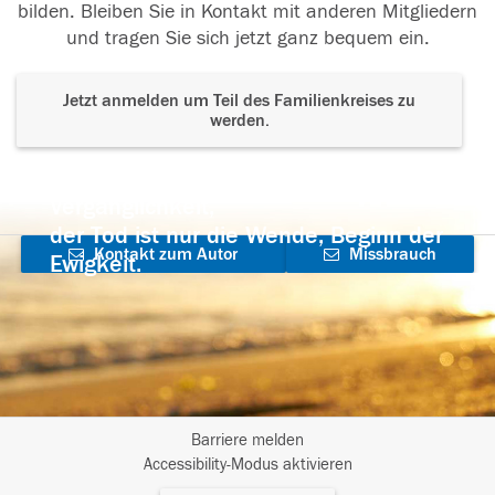
bilden. Bleiben Sie in Kontakt mit anderen Mitgliedern
und tragen Sie sich jetzt ganz bequem ein.
Jetzt anmelden um Teil des Familienkreises zu
werden.
Der Tod ist nicht das Ende, nicht die
Vergänglichkeit,
der Tod ist nur die Wende, Beginn der
Kontakt zum Autor
Missbrauch
Ewigkeit.
aufnehmen
melden
Barriere melden
I
Accessibility-Modus aktivieren