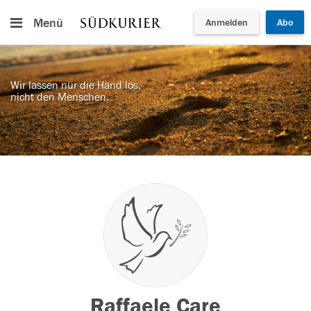
Menü
Anmelden
Abo
Wir lassen nur die Hand los,
nicht den Menschen.
Raffaele Care