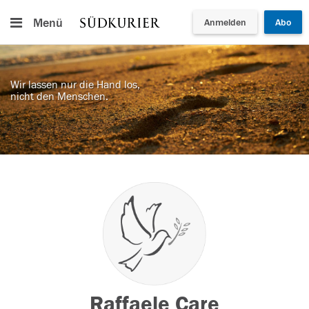
Menü
Anmelden
Abo
Wir lassen nur die Hand los,
nicht den Menschen.
Raffaele Care