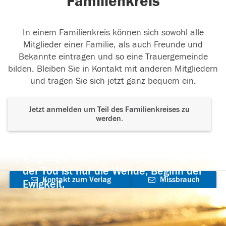
Familienkreis
In einem Familienkreis können sich sowohl alle
Mitglieder einer Familie, als auch Freunde und
Bekannte eintragen und so eine Trauergemeinde
bilden. Bleiben Sie in Kontakt mit anderen Mitgliedern
und tragen Sie sich jetzt ganz bequem ein.
Jetzt anmelden um Teil des Familienkreises zu
werden.
Der Tod ist nicht das Ende, nicht die
Vergänglichkeit,
der Tod ist nur die Wende, Beginn der
Kontakt zum Verlag
Missbrauch
Ewigkeit.
aufnehmen
melden