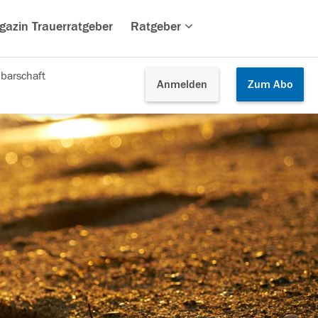
gazin Trauerratgeber
Ratgeber
barschaft
Anmelden
Zum
Abo