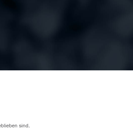
eblieben sind.