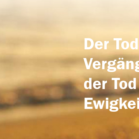
Der Tod
Vergäng
der Tod
Ewigkei