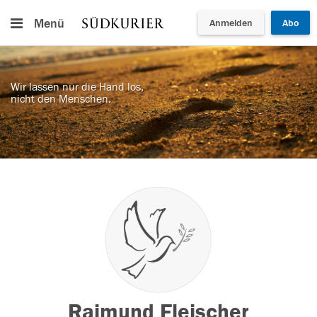
Menü
Anmelden
Abo
Wir lassen nur die Hand los,
nicht den Menschen.
Raimund Fleischer