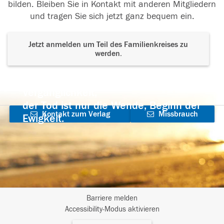
bilden. Bleiben Sie in Kontakt mit anderen Mitgliedern
und tragen Sie sich jetzt ganz bequem ein.
Jetzt anmelden um Teil des Familienkreises zu
werden.
Der Tod ist nicht das Ende, nicht die
Vergänglichkeit,
der Tod ist nur die Wende, Beginn der
Kontakt zum Verlag
Missbrauch
Ewigkeit.
aufnehmen
melden
Barriere melden
I
Accessibility-Modus aktivieren
m