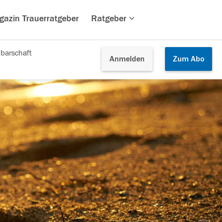
gazin Trauerratgeber
Ratgeber
barschaft
Anmelden
Zum
Abo