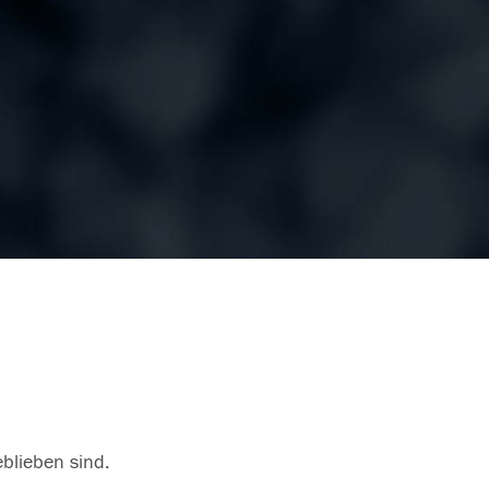
eblieben sind.