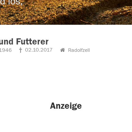
d los,
nd Futterer
02.10.2017
1946
Radolfzell
Anzeige