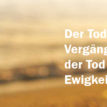
Der Tod
Vergäng
der Tod
Ewigkei