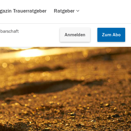
gazin Trauerratgeber
Ratgeber
barschaft
Anmelden
Zum
Abo