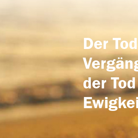
Der Tod
Vergäng
der Tod
Ewigkei