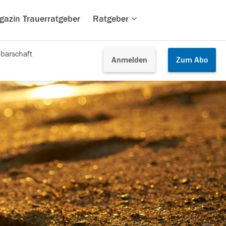
gazin Trauerratgeber
Ratgeber
barschaft
Anmelden
Zum
Abo