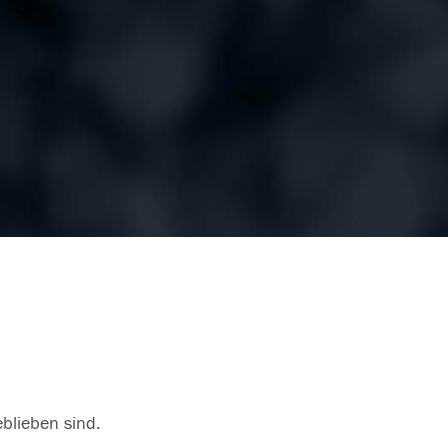
eblieben sind.