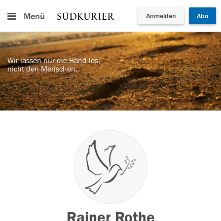
Menü
Anmelden
Abo
Wir lassen nur die Hand los,
nicht den Menschen.
Rainer Rothe