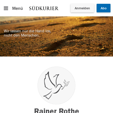
Menü
Anmelden
Abo
Wir lassen nur die Hand los,
nicht den Menschen.
Rainer Rothe