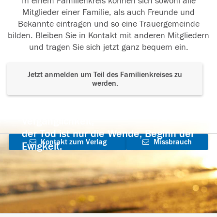
In einem Familienkreis können sich sowohl alle
Mitglieder einer Familie, als auch Freunde und
Bekannte eintragen und so eine Trauergemeinde
bilden. Bleiben Sie in Kontakt mit anderen Mitgliedern
und tragen Sie sich jetzt ganz bequem ein.
Jetzt anmelden um Teil des Familienkreises zu
werden.
Der Tod ist nicht das Ende, nicht die
Vergänglichkeit,
der Tod ist nur die Wende, Beginn der
Kontakt zum Verlag
Missbrauch
Ewigkeit.
aufnehmen
melden