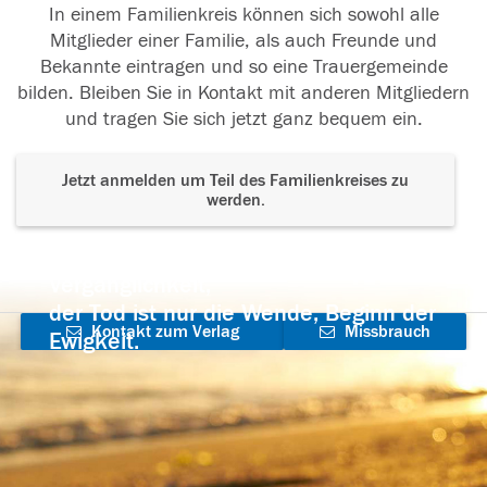
In einem Familienkreis können sich sowohl alle
Mitglieder einer Familie, als auch Freunde und
Bekannte eintragen und so eine Trauergemeinde
bilden. Bleiben Sie in Kontakt mit anderen Mitgliedern
und tragen Sie sich jetzt ganz bequem ein.
Jetzt anmelden um Teil des Familienkreises zu
werden.
Der Tod ist nicht das Ende, nicht die
Vergänglichkeit,
der Tod ist nur die Wende, Beginn der
Kontakt zum Verlag
Missbrauch
Ewigkeit.
aufnehmen
melden