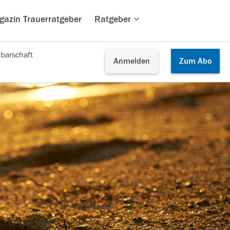
gazin Trauerratgeber
Ratgeber
barschaft
Anmelden
Zum
Abo