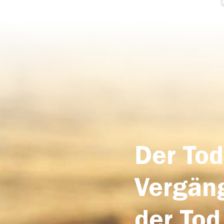
Der Tod
Vergäng
der Tod