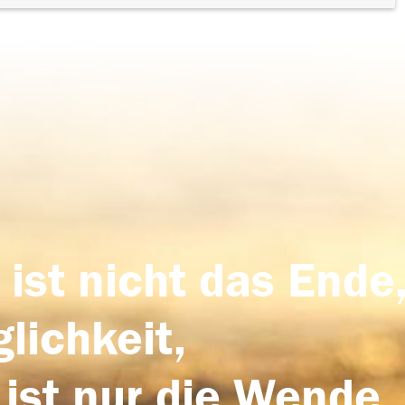
 ist nicht das Ende,
lichkeit,
 ist nur die Wende,