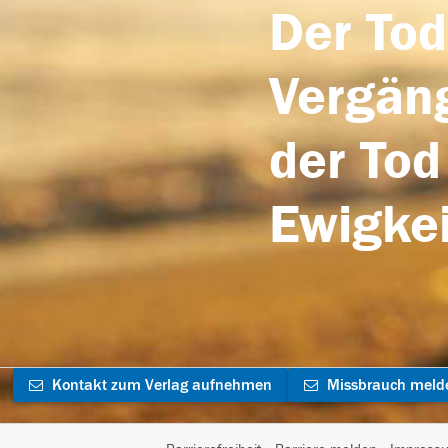
Der Tod
Vergäng
der Tod
Ewigkei
Kontakt zum Verlag aufnehmen
Missbrauch meld