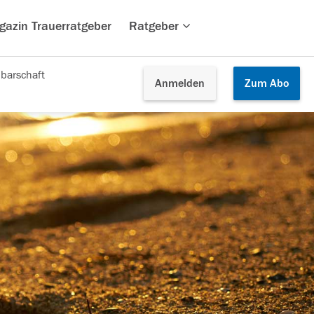
gazin Trauerratgeber
Ratgeber
barschaft
Anmelden
Zum
Abo