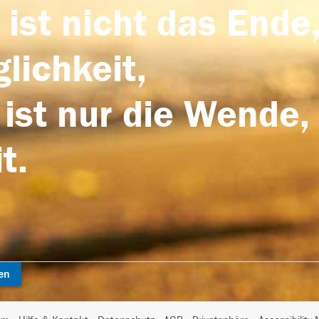
 ist nicht das Ende,
lichkeit,
 ist nur die Wende,
t.
en