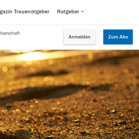
gazin Trauerratgeber
Ratgeber
barschaft
Anmelden
Zum
Abo