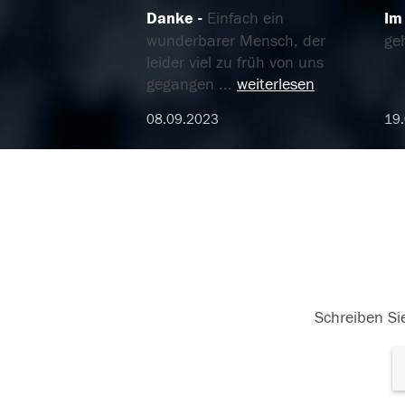
Danke
Einfach ein
Im
wunderbarer Mensch, der
ge
leider viel zu früh von uns
gegangen
...
weiterlesen
08.09.2023
19
Schreiben Sie