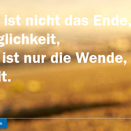
 ist nicht das Ende,
lichkeit,
 ist nur die Wende,
t.
en