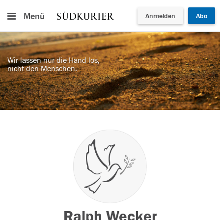
Menü
Anmelden
Abo
Wir lassen nur die Hand los,
nicht den Menschen.
Ralph Wecker