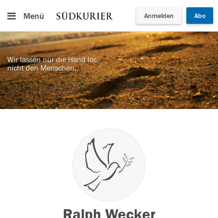
Menü
Anmelden
Abo
Wir lassen nur die Hand los,
nicht den Menschen.
Ralph Wecker