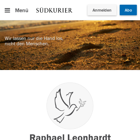
Menü
Anmelden
Abo
Wir lassen nur die Hand los,
nicht den Menschen.
Raphael Leonhardt