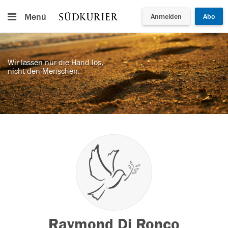
Menü
Anmelden
Abo
Wir lassen nur die Hand los,
nicht den Menschen.
Raymond Di Ronco