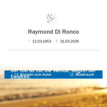
Raymond Di Ronco
12.03.1953
31.03.2024
Der Tod ist nicht das Ende, nicht die
Vergänglichkeit,
der Tod ist nur die Wende, Beginn der
Kontakt zum Autor
Missbrauch
Ewigkeit.
aufnehmen
melden