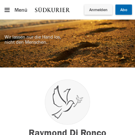
Menü
Anmelden
Abo
Wir lassen nur die Hand los,
nicht den Menschen.
Raymond Di Ronco