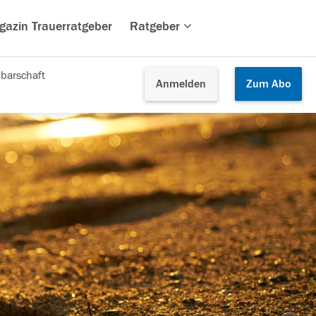
gazin Trauerratgeber
Ratgeber
barschaft
Anmelden
Zum
Abo