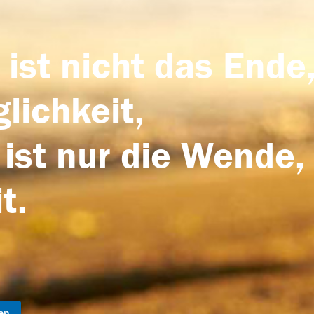
 ist nicht das Ende,
lichkeit,
 ist nur die Wende,
t.
en