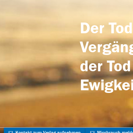
Der Tod
Vergäng
der Tod
Ewigkei
Kontakt zum Verlag aufnehmen
Missbrauch meld