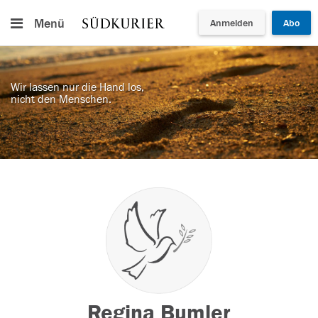
Menü
Anmelden
Abo
Wir lassen nur die Hand los,
nicht den Menschen.
Regina Bumler