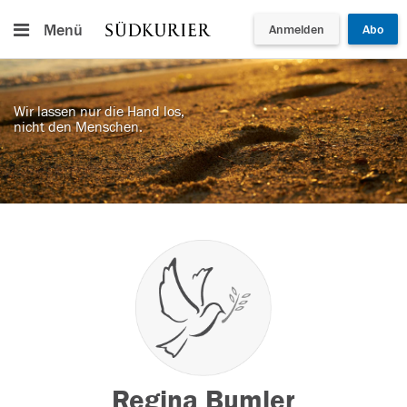
Menü
Anmelden
Abo
Wir lassen nur die Hand los,
nicht den Menschen.
Regina Bumler