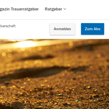
gazin Trauerratgeber
Ratgeber
barschaft
Anmelden
Zum
Abo