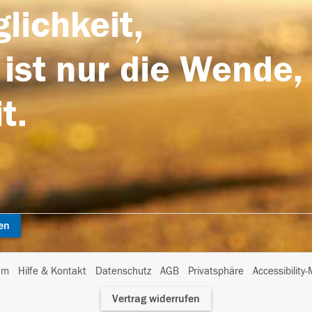
lichkeit,
 ist nur die Wende,
t.
en
I
um
Hilfe & Kontakt
Datenschutz
AGB
Privatsphäre
Accessibility
m
Vertrag widerrufen
A