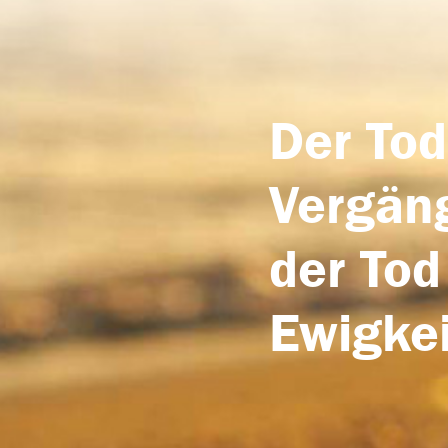
Der Tod
Vergäng
der Tod
Ewigkei