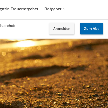
gazin Trauerratgeber
Ratgeber
barschaft
Anmelden
Zum
Abo