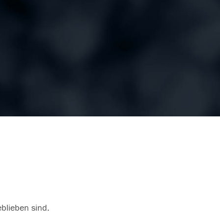
eblieben sind.