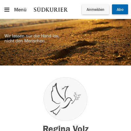
Menü
Anmelden
Abo
Wir lassen nur die Hand los,
nicht den Menschen.
Regina Volz