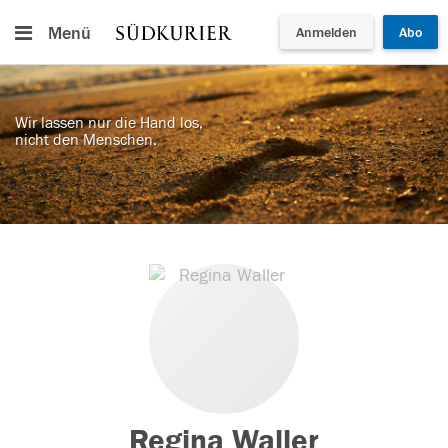
Menü
Anmelden
Abo
Wir lassen nur die Hand los,
nicht den Menschen.
Regina Waller