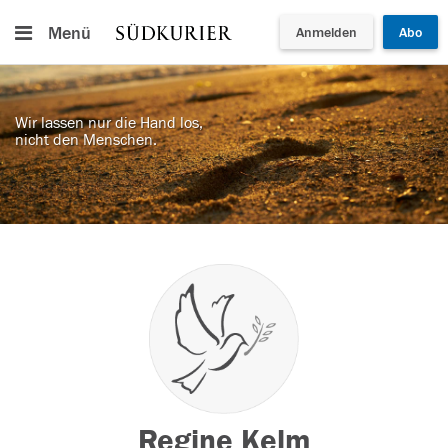
Menü
Anmelden
Abo
Wir lassen nur die Hand los,
nicht den Menschen.
Regine Kelm