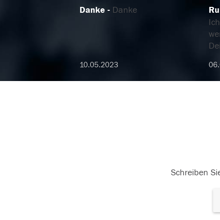
Danke
Danke
Ru
Ich
we
De
10.05.2023
06
Schreiben Sie