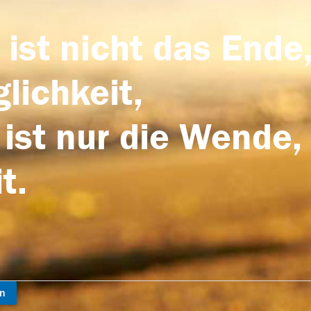
 ist nicht das Ende,
lichkeit,
 ist nur die Wende,
t.
en