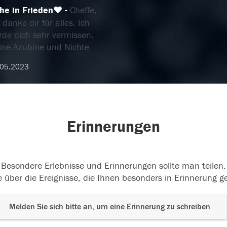
he in Frieden❤
Cheffe,
 danke dir für alles. Ich
rde dich sehr vermissen.
ine Azubine und Nichte
.05.2023
Erinnerungen
Besondere Erlebnisse und Erinnerungen sollte man teilen.
 über die Ereignisse, die Ihnen besonders in Erinnerung g
Melden Sie sich bitte an, um eine Erinnerung zu schreiben