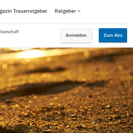
gazin Trauerratgeber
Ratgeber
barschaft
Anmelden
Zum
Abo