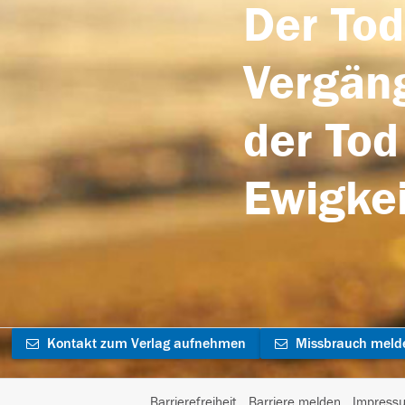
Der Tod
Vergäng
der Tod
Ewigkei
Kontakt zum Verlag aufnehmen
Missbrauch meld
Barrierefreiheit
Barriere melden
Impress