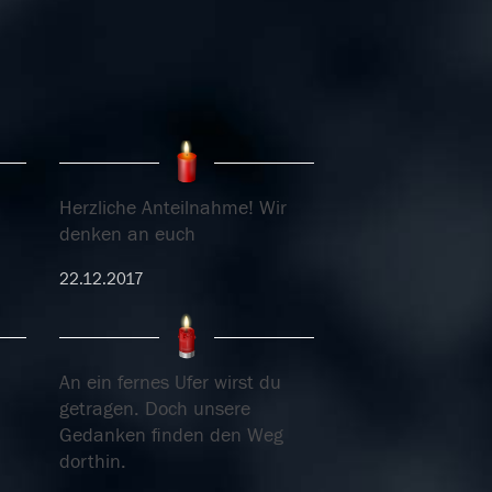
Herzliche Anteilnahme! Wir
denken an euch
22.12.2017
An ein fernes Ufer wirst du
getragen. Doch unsere
Gedanken finden den Weg
dorthin.