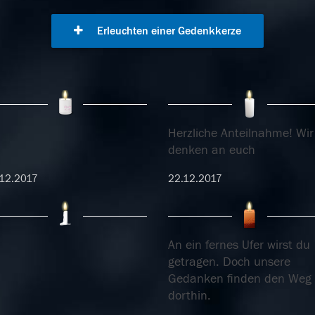
Erleuchten einer Gedenkkerze
Herzliche Anteilnahme! Wir
denken an euch
12.2017
22.12.2017
An ein fernes Ufer wirst du
getragen. Doch unsere
Gedanken finden den Weg
dorthin.