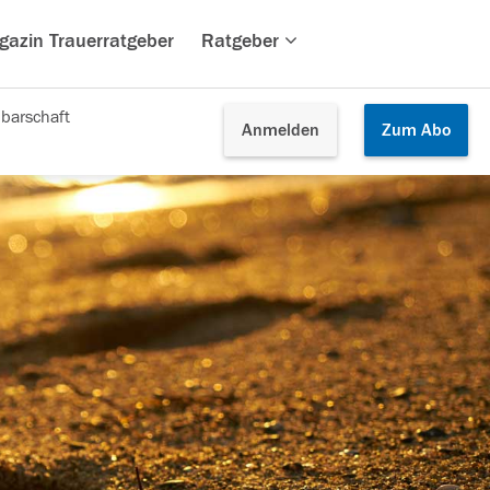
gazin Trauerratgeber
Ratgeber
barschaft
Anmelden
Zum
Abo