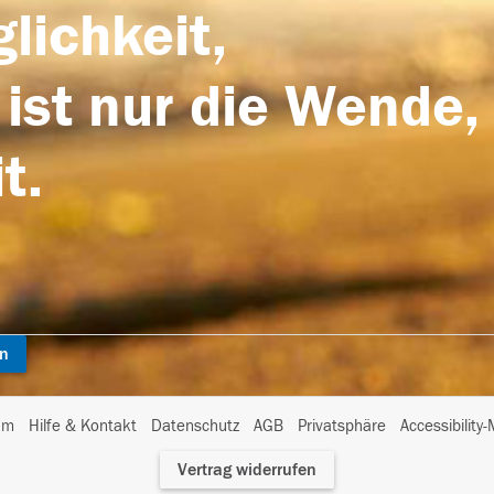
lichkeit,
 ist nur die Wende,
t.
en
I
um
Hilfe & Kontakt
Datenschutz
AGB
Privatsphäre
Accessibility
m
Vertrag widerrufen
A