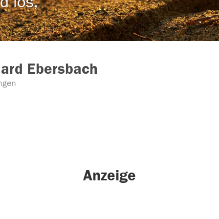
d los,
hard Ebersbach
ngen
Anzeige