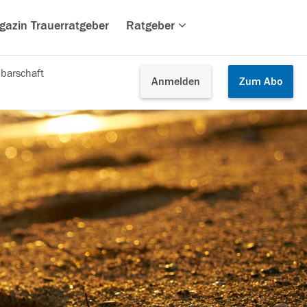
gazin Trauerratgeber
Ratgeber
barschaft
Anmelden
Zum
Abo