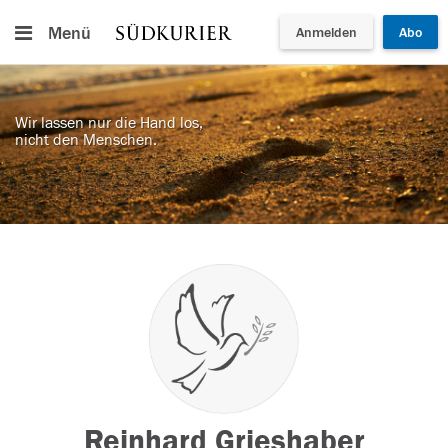
Menü
Anmelden
Abo
Wir lassen nur die Hand los,
nicht den Menschen.
Reinhard Grieshaber